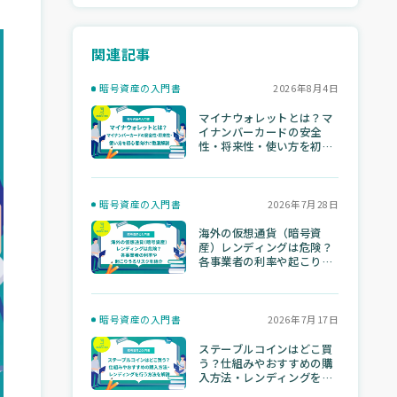
関連記事
暗号資産の入門書
2026年8月4日
マイナウォレットとは？マ
イナンバーカードの安全
性・将来性・使い方を初心
者向けに徹底解説
暗号資産の入門書
2026年7月28日
海外の仮想通貨（暗号資
産）レンディングは危険？
各事業者の利率や起こりう
るリスクを紹介
暗号資産の入門書
2026年7月17日
ステーブルコインはどこ買
う？仕組みやおすすめの購
入方法・レンディングを行
う方法を解説