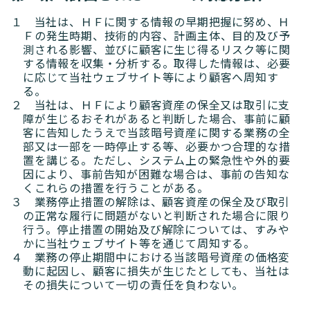
１ 当社は、ＨＦに関する情報の早期把握に努め、Ｈ
Ｆの発生時期、技術的内容、計画主体、目的及び予
ブログ
測される影響、並びに顧客に生じ得るリスク等に関
する情報を収集・分析する。取得した情報は、必要
に応じて当社ウェブサイト等により顧客へ周知す
高額貸出をご検討の方
る。
２ 当社は、ＨＦにより顧客資産の保全又は取引に支
障が生じるおそれがあると判断した場合、事前に顧
ご利用中のお客様
客に告知したうえで当該暗号資産に関する業務の全
部又は一部を一時停止する等、必要かつ合理的な措
セキュリティ
置を講じる。ただし、システム上の緊急性や外的要
因により、事前告知が困難な場合は、事前の告知な
くこれらの措置を行うことがある。
企業情報
キャリア採用
規約・ポリシー
お問い合わせ
３ 業務停止措置の解除は、顧客資産の保全及び取引
の正常な履行に問題がないと判断された場合に限り
行う。停止措置の開始及び解除については、すみや
かに当社ウェブサイト等を通じて周知する。
４ 業務の停止期間中における当該暗号資産の価格変
動に起因し、顧客に損失が生じたとしても、当社は
その損失について一切の責任を負わない。