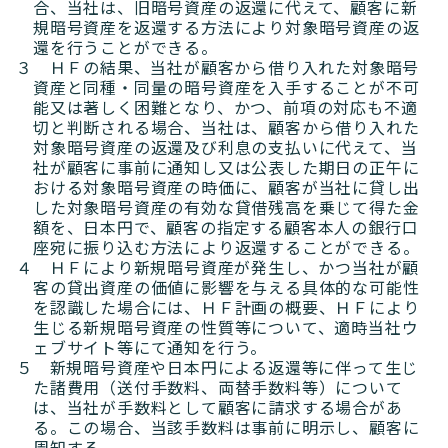
合、当社は、旧暗号資産の返還に代えて、顧客に新
規暗号資産を返還する方法により対象暗号資産の返
還を行うことができる。
３ ＨＦの結果、当社が顧客から借り入れた対象暗号
資産と同種・同量の暗号資産を入手することが不可
能又は著しく困難となり、かつ、前項の対応も不適
切と判断される場合、当社は、顧客から借り入れた
対象暗号資産の返還及び利息の支払いに代えて、当
社が顧客に事前に通知し又は公表した期日の正午に
おける対象暗号資産の時価に、顧客が当社に貸し出
した対象暗号資産の有効な貸借残高を乗じて得た金
額を、日本円で、顧客の指定する顧客本人の銀行口
座宛に振り込む方法により返還することができる。
４ ＨＦにより新規暗号資産が発生し、かつ当社が顧
客の貸出資産の価値に影響を与える具体的な可能性
を認識した場合には、ＨＦ計画の概要、ＨＦにより
生じる新規暗号資産の性質等について、適時当社ウ
ェブサイト等にて通知を行う。
５ 新規暗号資産や日本円による返還等に伴って生じ
た諸費用（送付手数料、両替手数料等）について
は、当社が手数料として顧客に請求する場合があ
る。この場合、当該手数料は事前に明示し、顧客に
周知する。