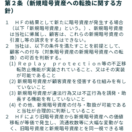
第２条（新規暗号資産への転換に関する方
針）
１ ＨＦの結果として新たに暗号資産が発生する場合
（以下「新規暗号資産」という。）、新規暗号資産
は当社に帰属し、顧客は、これらの新規暗号資産の
引渡し等の請求をするはできない。
２ 当社は、以下の条件を満たすことを前提として、
顧客への付与（対象暗号資産の新規暗号資産への転
換）の可否を判断する。
(1) Ｒｅｐｌａｙ ｐｒｏｔｅｃｔｉｏｎ等の不正移
転防止機能が実装されていること、又はその実装
が可能であること
(2) 新規暗号資産が顧客資産を侵害する仕組みを有し
ていないこと
(3) 新規暗号資産が違法行為又は不正行為を誘発・助
長する機能を有していないこと
(4) その他、新規暗号資産の付与・取扱が可能である
と当社が合理的に判断していること
２ ＨＦにより旧暗号資産から新規暗号資産への価値
移転が等価で発生し、流通枚数等に大幅な変動がな
く、旧暗号資産と新規暗号資産とを同一視できる場