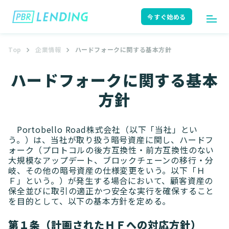
今すぐ始める
Top
企業情報
ハードフォークに関する基本方針
ログイン
今すぐ始める
ハードフォークに関する基本
方針
はじめての方へ
ユーザーガイド
Portobello Road株式会社（以下「当社」とい
う。）は、当社が取り扱う暗号資産に関し、ハードフ
ォーク（プロトコルの後方互換性・前方互換性のない
サポート
よくある質問
大規模なアップデート、ブロックチェーンの移行・分
岐、その他の暗号資産の仕様変更をいう。以下「Ｈ
Ｆ」という。）が発生する場合において、顧客資産の
保全並びに取引の適正かつ安全な実行を確保すること
を目的として、以下の基本方針を定める。
お知らせ
ニュースリリース
第１条（計画されたＨＦへの対応方針）