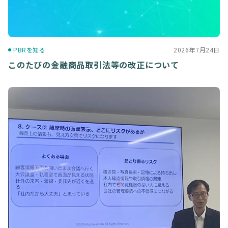
ブログ
PBRを知る
2026年7月24日
高額貸出をご検討の方
このたびの金融商品取引法等の改正について
ご利用中のお客様
セキュリティ
企業情報
キャリア採用
規約・ポリシー
お問い合わせ