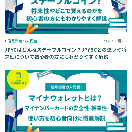
ブログ
高額貸出をご検討の方
暗号資産の入門書
2026年8月7日
JPYCはどんなステーブルコイン？JPYSCとの違いや将
ご利用中のお客様
来性について初心者の方にもわかりやすく解説
セキュリティ
企業情報
キャリア採用
規約・ポリシー
お問い合わせ