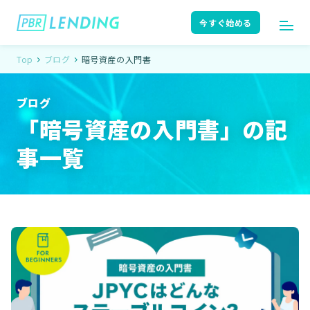
今すぐ始める
Top
ブログ
暗号資産の入門書
ログイン
今すぐ始める
ブログ
「暗号資産の入門書」の記
はじめての方へ
ユーザーガイド
事一覧
サポート
よくある質問
お知らせ
ニュースリリース