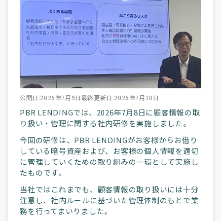
ブログ
高額貸出をご検討の方
ご利用中のお客様
公開日:2026年7月9日
最終更新日:2026年7月10日
セキュリティ
PBR LENDINGでは、2026年7月8日に顧客情報の取
り扱い・管理に関する社内研修を実施しました。
今回の研修は、PBR LENDINGがお客様からお借り
企業情報
キャリア採用
規約・ポリシー
お問い合わせ
している暗号資産および、お客様の個人情報を適切
に管理していくための取り組みの一環として実施し
たものです。
当社ではこれまでも、顧客情報の取り扱いには十分
注意し、社内ルールに基づいた管理体制のもとで業
務を行ってまいりました。