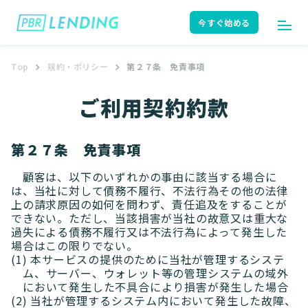
今すぐ始める
Top
規約・ポリシー
第２７条 免責事項
ログイン
今すぐ始める
ご利用契約約款
はじめての方へ
ユーザーガイド
第２７条 免責事項
顧客は、以下のいずれかの事由に該当する場合に
は、当社に対して債務不履行、不法行為その他の法律
上の請求原因の如何を問わず、責任追及をすることが
サポート
よくある質問
できない。ただし、当該損害が当社の故意又は重大な
過失による債務不履行又は不法行為によって発生した
場合はこの限りでない。
(1) 本サービスの提供のために当社が管理するシステ
ム、サーバー、ウォレット等の管理システムの域外
お知らせ
ニュースリリース
において発生した不具合により損害が発生した場合
(2) 当社が管理するシステム内において発生した故障、