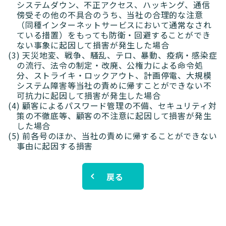
システムダウン、不正アクセス、ハッキング、通信
傍受その他の不具合のうち、当社の合理的な注意
（同種インターネットサービスにおいて通常なされ
ブログ
ている措置）をもっても防衛・回避することができ
ない事象に起因して損害が発生した場合
(3) 天災地変、戦争、騒乱、テロ、暴動、疫病・感染症
高額貸出をご検討の方
の流行、法令の制定・改廃、公権力による命令処
分、ストライキ・ロックアウト、計画停電、大規模
システム障害等当社の責めに帰すことができない不
ご利用中のお客様
可抗力に起因して損害が発生した場合
(4) 顧客によるパスワード管理の不備、セキュリティ対
セキュリティ
策の不徹底等、顧客の不注意に起因して損害が発生
した場合
(5) 前各号のほか、当社の責めに帰することができない
企業情報
キャリア採用
規約・ポリシー
お問い合わせ
事由に起因する損害
戻る