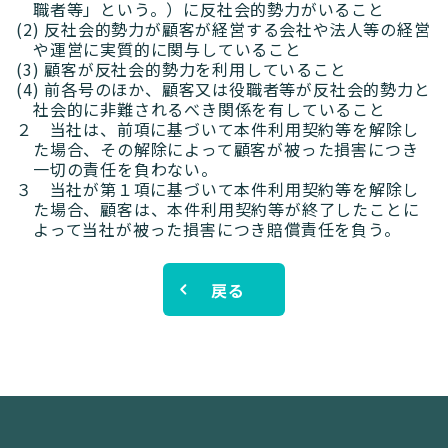
職者等」という。）に反社会的勢力がいること
(2) 反社会的勢力が顧客が経営する会社や法人等の経営
や運営に実質的に関与していること
ブログ
(3) 顧客が反社会的勢力を利用していること
(4) 前各号のほか、顧客又は役職者等が反社会的勢力と
社会的に非難されるべき関係を有していること
高額貸出をご検討の方
２ 当社は、前項に基づいて本件利用契約等を解除し
た場合、その解除によって顧客が被った損害につき
一切の責任を負わない。
ご利用中のお客様
３ 当社が第１項に基づいて本件利用契約等を解除し
た場合、顧客は、本件利用契約等が終了したことに
セキュリティ
よって当社が被った損害につき賠償責任を負う。
企業情報
キャリア採用
規約・ポリシー
お問い合わせ
戻る