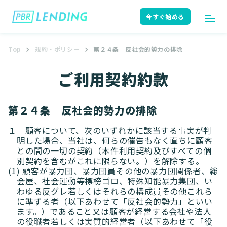
今すぐ始める
Top
規約・ポリシー
第２４条 反社会的勢力の排除
ログイン
今すぐ始める
ご利用契約約款
はじめての方へ
ユーザーガイド
第２４条 反社会的勢力の排除
１ 顧客について、次のいずれかに該当する事実が判
明した場合、当社は、何らの催告もなく直ちに顧客
との間の一切の契約（本件利用契約及びすべての個
サポート
よくある質問
別契約を含むがこれに限らない。）を解除する。
(1) 顧客が暴力団、暴力団員その他の暴力団関係者、総
会屋、社会運動等標榜ゴロ、特殊知能暴力集団、い
わゆる反グレ若しくはそれらの構成員その他これら
に準ずる者（以下あわせて「反社会的勢力」といい
お知らせ
ニュースリリース
ます。）であること又は顧客が経営する会社や法人
の役職者若しくは実質的経営者（以下あわせて「役