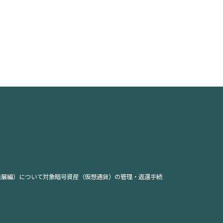
発展編）について
対象暗号資産（仮想通貨）の管理・返還手続