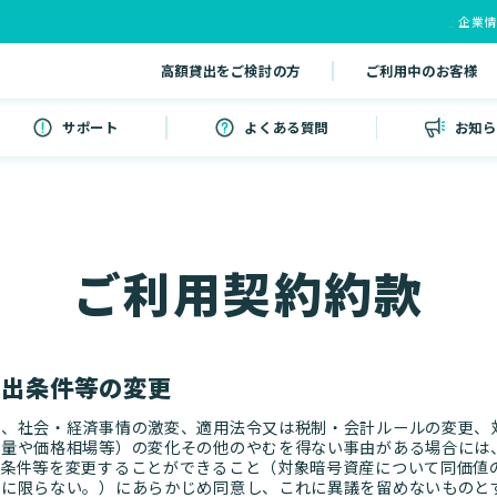
企業
高額貸出をご検討の方
ご利用中のお客様
サポート
よくある質問
お知ら
ご利用契約約款
貸出条件等の変更
、社会・経済事情の激変、適用法令又は税制・会計ルールの変更、
通量や価格相場等）の変化その他のやむを得ない事由がある場合には
出条件等を変更することができること（対象暗号資産について同価値
れに限らない。）にあらかじめ同意し、これに異議を留めないものと