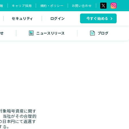
情報
キャリア採用
規約・ポリシー
お問い合わせ
セキュリティ
ログイン
今すぐ始める
せ
ニュースリリース
ブログ
対象暗号資産に関す
、当社がその合理的
の日本円にて返還す
する。