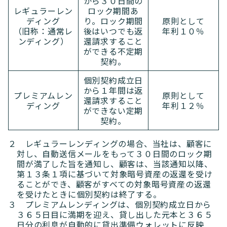
から３０日間の
レギュラーレン
ロック期間あ
ディング
り。ロック期間
原則として
ブログ
（旧称：通常レ
後はいつでも返
年利１０％
ンディング）
還請求すること
ができる不定期
契約。
高額貸出をご検討の方
個別契約成立日
ご利用中のお客様
から１年間は返
プレミアムレン
原則として
還請求すること
ディング
年利１２％
ができない定期
セキュリティ
契約。
２ レギュラーレンディングの場合、当社は、顧客に
企業情報
キャリア採用
規約・ポリシー
お問い合わせ
対し、自動送信メールをもって３０日間のロック期
間が満了した旨を通知し、顧客は、当該通知以降、
第１３条１項に基づいて対象暗号資産の返還を受け
ることができ、顧客がすべての対象暗号資産の返還
を受けたときに個別契約は終了する。
３ プレミアムレンディングは、個別契約成立日から
３６５日目に満期を迎え、貸し出した元本と３６５
日分の利息が自動的に貸出準備ウォレットに反映