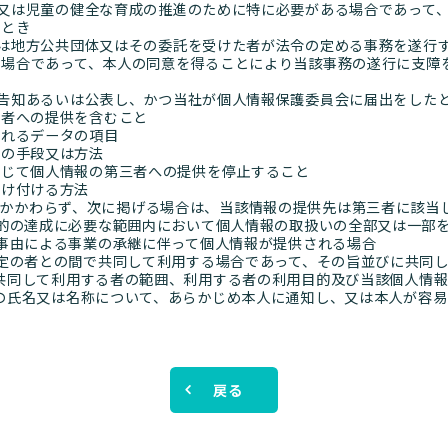
向上又は児童の健全な育成の推進のために特に必要がある場合であって
るとき
しくは地方公共団体又はその委託を受けた者が法令の定める事務を遂行
る場合であって、本人の同意を得ることにより当該事務の遂行に支障
項を告知あるいは公表し、かつ当社が個人情報保護委員会に届出をした
三者への提供を含むこと
されるデータの項目
供の手段又は方法
応じて個人情報の第三者への提供を停止すること
受け付ける方法
かかわらず、次に掲げる場合は、当該情報の提供先は第三者に該当
用目的の達成に必要な範囲内において個人情報の取扱いの全部又は一部
他の事由による事業の承継に伴って個人情報が提供される場合
を特定の者との間で共同して利用する場合であって、その旨並びに共同
共同して利用する者の範囲、利用する者の利用目的及び当該個人情
の氏名又は名称について、あらかじめ本人に通知し、又は本人が容易
戻る