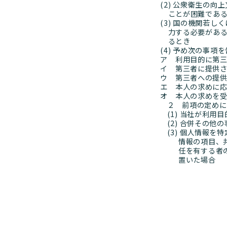
(2) 公衆衛生の
ことが困難であ
(3) 国の機関若
力する必要があ
るとき
(4) 予め次の事
ア 利用目的に第
イ 第三者に提供
ウ 第三者への提
エ 本人の求めに
オ 本人の求めを
２ 前項の定めに
(1) 当社が利
(2) 合併その
(3) 個人情報
情報の項目、
任を有する者
置いた場合