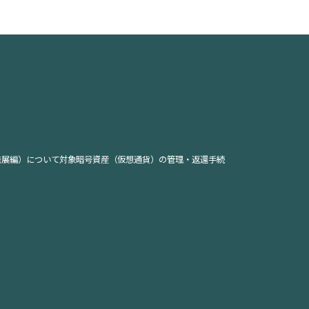
発展編）について
対象暗号資産（仮想通貨）の管理・返還手続