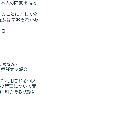
、本人の同意を得る
することに対して協
を及ぼすおそれがあ
とき
しません。
を委託する場合
して利用される個人
報の管理について責
に知り得る状態に