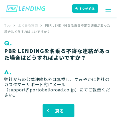
今すぐ始める
Top
よくある質問
PBR LENDINGを名乗る不審な連絡があった
ログイン
今すぐ始める
場合はどうすればよいですか？
Q.
PBR LENDINGを名乗る不審な連絡があっ
はじめての方へ
ユーザーガイド
た場合はどうすればよいですか？
A.
弊社からの公式連絡以外は無視し、すみやかに弊社の
サポート
よくある質問
カスタマーサポート宛にメール
（
support@portobelloroad.co.jp
）にてご報告くだ
さい。
お知らせ
ニュースリリース
戻る