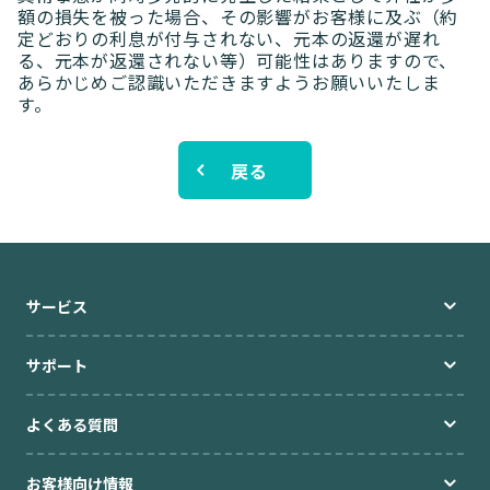
額の損失を被った場合、その影響がお客様に及ぶ（約
定どおりの利息が付与されない、元本の返還が遅れ
ブログ
る、元本が返還されない等）可能性はありますので、
あらかじめご認識いただきますようお願いいたしま
す。
高額貸出をご検討の方
戻る
ご利用中のお客様
セキュリティ
サービス
企業情報
キャリア採用
規約・ポリシー
お問い合わせ
サポート
よくある質問
お客様向け情報