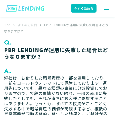
今すぐ始める
Top
よくある質問
PBR LENDINGが運用に失敗した場合はどう
ログイン
今すぐ始める
なりますか？
Q.
PBR LENDINGが運用に失敗した場合はど
はじめての方へ
ユーザーガイド
うなりますか？
A.
弊社は、お借りした暗号資産の一部を運用しており、
サポート
よくある質問
一部をコールドウォレットにて保管しております。運
用先についても、異なる種類の事業に分散投資してお
りますので、特段の事情がない限り、一部の運用に失
敗したとしても、それが直ちにお客様に影響すること
はありません。もっとも、すべての投資がことごとく
お知らせ
ニュースリリース
失敗する中で暗号資産の価値が高騰するなど、複数の
異常事態が同時多発的に発生した結果として弊社が多