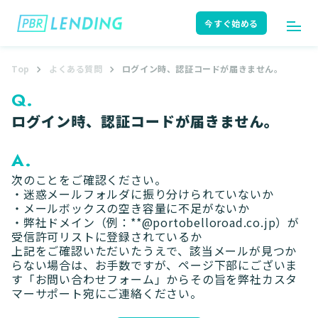
今すぐ始める
Top
よくある質問
ログイン時、認証コードが届きません。
ログイン
今すぐ始める
Q.
ログイン時、認証コードが届きません。
はじめての方へ
ユーザーガイド
A.
次のことをご確認ください。
・迷惑メールフォルダに振り分けられていないか
・メールボックスの空き容量に不足がないか
サポート
よくある質問
・弊社ドメイン（例：**@portobelloroad.co.jp）が
受信許可リストに登録されているか
上記をご確認いただいたうえで、該当メールが見つか
らない場合は、お手数ですが、ページ下部にございま
す「お問い合わせフォーム」からその旨を弊社カスタ
お知らせ
ニュースリリース
マーサポート宛にご連絡ください。